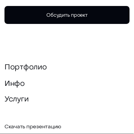
Услуги
Скачать презентацию
Instagram*
WhatsApp
Telegram
djulia.ackimova@yandex.ru
+7 (993) 895–26–32
* Instagram принадлежит meta platforms inc.,
признан экстремистской организацией,
деятельность которой запрещена в рф
Политика конфиденциальности
© 2025 Monochrome