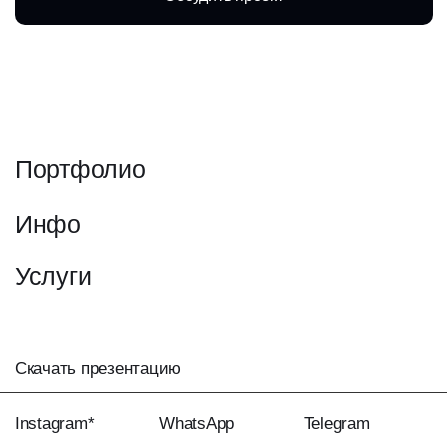
djulia.ackimova@yandex.ru
+7 (993) 895–26–32
* Instagram принадлежит meta platforms inc., признан
экстремистской организацией, деятельность которой
запрещена в рф
Политика конфиденциальности
© 2025 Monochrome